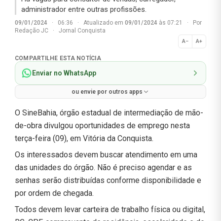
administrador entre outras profissões.
09/01/2024
·
06:36
·
Atualizado em
09/01/2024
às 07:21
·
Por
Redação JC
·
Jornal Conquista
A−
A+
Normal
COMPARTILHE ESTA NOTÍCIA
Enviar no WhatsApp
ou envie por outros apps
O SineBahia, órgão estadual de intermediação de mão-
de-obra divulgou oportunidades de emprego nesta
terça-feira (09), em Vitória da Conquista.
Os interessados devem buscar atendimento em uma
das unidades do órgão. Não é preciso agendar e as
senhas serão distribuídas conforme disponibilidade e
por ordem de chegada.
Todos devem levar carteira de trabalho física ou digital,