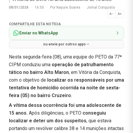
08/01/2024
·
16:50
·
Por
Nayure Soares
·
Jornal Conquista
A−
A+
Normal
COMPARTILHE ESTA NOTÍCIA
Enviar no WhatsApp
ou envie por outros apps
Nesta segunda-feira (08), uma equipe do PETO da 77ª
CIPM conduziu uma
operação de patrulhamento
tático no bairro Alto Maron
, em Vitória da Conquista,
com o objetivo de
localizar os responsáveis por uma
tentativa de homicídio ocorrida na noite de sexta-
feira (05) no bairro Cruzeiro.
A vítima dessa ocorrência foi uma adolescente de
15 anos.
Após diligências, o PETO
conseguiu
localizar e deter um dos suspeitos
, que estava
portando um revólver calibre 38 e 14 munições intactas