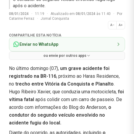
após o acidente.
08/01/2024
·
11:19
·
Atualizado em
08/01/2024
às 11:40
·
Por
Catarine Ferraz
·
Jornal Conquista
A−
A+
Normal
COMPARTILHE ESTA NOTÍCIA
Enviar no WhatsApp
ou envie por outros apps
No último domingo (07),
um grave acidente foi
registrado na BR-116
, próximo ao Haras Residence,
no
trecho entre Vitória da Conquista e Planalto
.
Hugo Ribeiro Xavier, que conduzia uma motocicleta,
foi
vítima fatal
após colidir com um carro de passeio. De
acordo com informações do Blog do Anderson,
o
condutor do segundo veículo envolvido no
acidente fugiu do local.
Diante do ocorrido, as autoridades, incluindo
o