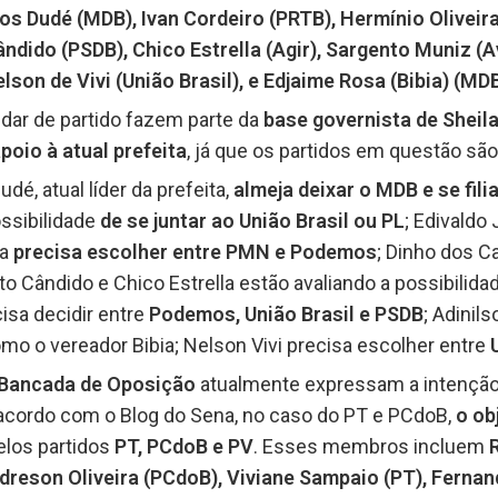
rlos Dudé (MDB), Ivan Cordeiro (PRTB), Hermínio Olivei
ndido (PSDB), Chico Estrella (Agir), Sargento Muniz (Av
son de Vivi (União Brasil), e Edjaime Rosa (Bibia) (MDB
ar de partido fazem parte da
base governista de Sheil
oio à atual prefeita
, já que os partidos em questão sã
dé, atual líder da prefeita,
almeja deixar o MDB e se fili
ssibilidade
de se juntar ao União Brasil ou PL
; Edivaldo
ra
precisa escolher entre PMN e Podemos
; Dinho dos 
sto Cândido e Chico Estrella estão avaliando a possibilida
cisa decidir entre
Podemos, União Brasil e PSDB
; Adini
omo o vereador Bibia; Nelson Vivi precisa escolher entre
Bancada de Oposição
atualmente expressam a intençã
acordo com o Blog do Sena, no caso do PT e PCdoB,
o ob
los partidos
PT, PCdoB e PV
. Esses membros incluem
R
reson Oliveira (PCdoB), Viviane Sampaio (PT), Fernan