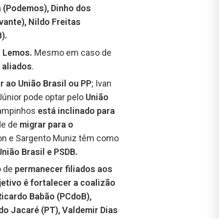
ra (Podemos), Dinho dos
ante), Nildo Freitas
).
a Lemos.
Mesmo em caso de
o
aliados
.
ar ao União Brasil ou PP
; Ivan
 Júnior pode optar pelo
União
Campinhos
está inclinado para
de de
migrar para o
lson e Sargento Muniz têm como
União Brasil e PSDB.
o de
permanecer filiados aos
jetivo é fortalecer a coalizão
icardo Babão (PCdoB),
do Jacaré (PT), Valdemir Dias