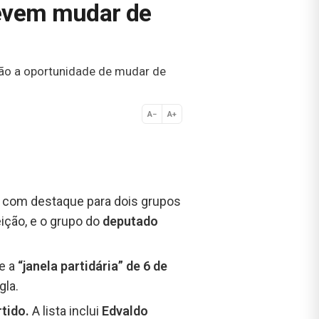
devem mudar de
terão a oportunidade de mudar de
A−
A+
Normal
, com destaque para dois grupos
ição, e o grupo do
deputado
te a
“janela partidária” de 6 de
gla.
rtido.
A lista inclui
Edvaldo