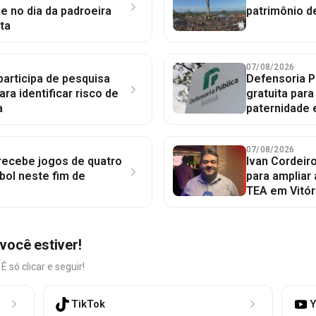
 no dia da padroeira
patrimônio d
ta
07/08/2026
participa de pesquisa
Defensoria P
ara identificar risco de
gratuita par
a
paternidade 
07/08/2026
 recebe jogos de quatro
Ivan Cordeir
bol neste fim de
para ampliar
TEA em Vitór
você estiver!
só clicar e seguir!
TikTok
Y