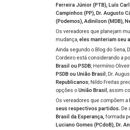
Ferreira Júnior (PTB), Luís Ca
Campinhos (PP), Dr. Augusto Câ
(Podemos), Adinilson (MDB), Nel
Os vereadores que planejam mud
mudança,
eles manteriam seu ap
Ainda segundo o Blog do Sena, Du
Cordeiro está considerando a po
Brasil ou PSDB
; Hermínio Olivei
PSDB ou União Brasil
; Dr. Augu
Republicanos
; Nildo Freitas pre
opções o
União Brasil
, assim c
Os vereadores que compõem a
seus respectivos partidos.
De 
Brasil da Esperança,
formada pe
Luciano Gomes (PCdoB), Dr. And