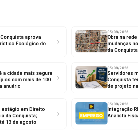
05/08/2026
 Conquista aprova
Obra na red
rístico Ecológico do
mudanças no 
da Conquista
05/08/2026
 é a cidade mais segura
Servidores mu
ípios com mais de 100
Conquista te
a anuário
de projeto n
05/08/2026
 estágio em Direito
Integração R
ia da Conquista;
Analista Fisc
té 13 de agosto