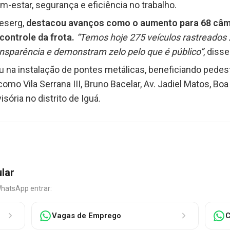
em-estar, segurança e eficiência no trabalho.
Deserg,
destacou avanços como o aumento para 68 câm
ontrole da frota.
“Temos hoje 275 veículos rastreados 2
sparência e demonstram zelo pelo que é público”
, diss
 na instalação de pontes metálicas, beneficiando pedestr
omo Vila Serrana III, Bruno Bacelar, Av. Jadiel Matos, Boa
sória no distrito de Iguá.
ular
WhatsApp entrar:
Vagas de Emprego
C