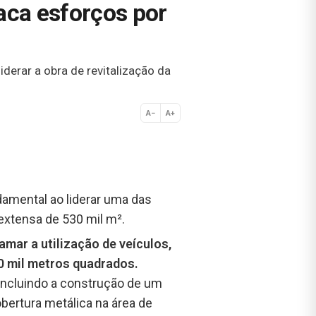
aca esforços por
erar a obra de revitalização da
A−
A+
Normal
amental ao liderar uma das
 extensa de 530 mil m².
mar a utilização de veículos,
0 mil metros quadrados.
incluindo a construção de um
bertura metálica na área de