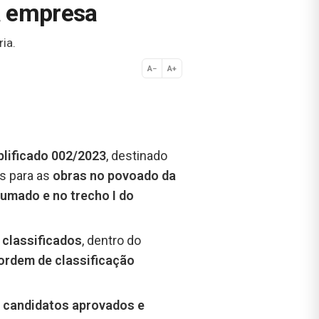
a empresa
ia.
A−
A+
Normal
plificado 002/2023
, destinado
s para as
obras no povoado da
rumado e no trecho I do
 classificados
, dentro do
ordem de classificação
 candidatos aprovados e