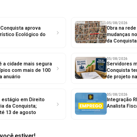
05/08/2026
 Conquista aprova
Obra na red
rístico Ecológico do
mudanças no 
da Conquista
05/08/2026
 é a cidade mais segura
Servidores mu
ípios com mais de 100
Conquista te
a anuário
de projeto n
05/08/2026
 estágio em Direito
Integração R
ia da Conquista;
Analista Fisc
té 13 de agosto
você estiver!