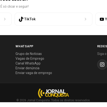
só clicar e seguir!
TikTok
Y
WHATSAPP
REDES
Grupo de Notícias
Siga o
Vagas de Emprego
Canal WhatsApp
Enviar denúncia
Enviar vaga de emprego
© 2026 Jornal Conquista. Todos os direitos reservados.
Política editorial
·
Política de privacidade