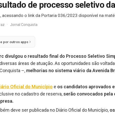
sultado de processo seletivo d
s, acessando o link da Portaria 036/2023 disponível na matér
rraz
·
Jornal Conquista
ie por outros apps
c divulgou o resultado final do Processo Seletivo Sim
iversas áreas de atuação. As oportunidades são voltada
 Conquista –,
melhorias no sistema viário da Avenida B
iário Oficial do Município
e
os candidatos aprovados e
clusive no cadastro de reserva,
serão convocados pela 
presa.
ém deve ser publicada no Diário Oficial do Município,
os