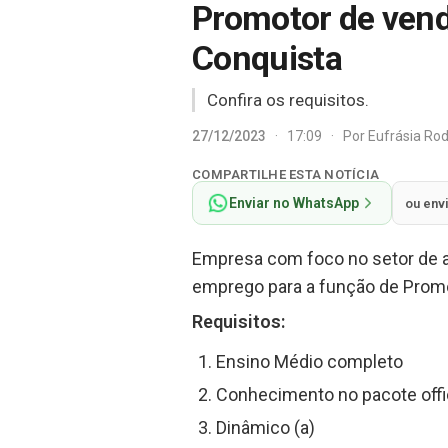
Promotor de vend
Conquista
Confira os requisitos.
27/12/2023
·
17:09
·
Por
Eufrásia Ro
COMPARTILHE ESTA NOTÍCIA
Enviar no WhatsApp
ou env
Empresa com foco no setor de a
emprego para a função de Promot
Requisitos:
Ensino Médio completo
Conhecimento no pacote off
Dinâmico (a)