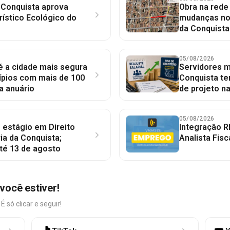
 Conquista aprova
Obra na red
rístico Ecológico do
mudanças no 
da Conquista
05/08/2026
 é a cidade mais segura
Servidores mu
ípios com mais de 100
Conquista te
a anuário
de projeto n
05/08/2026
 estágio em Direito
Integração R
ia da Conquista;
Analista Fisc
té 13 de agosto
você estiver!
só clicar e seguir!