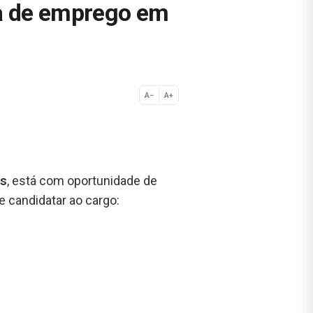
ga de emprego em
A−
A+
Normal
is
, está com oportunidade de
 candidatar ao cargo: