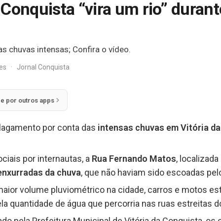
Conquista “vira um rio” duran
s chuvas intensas; Confira o vídeo.
res
·
Jornal Conquista
ie por outros apps
alagamento por conta das
intensas chuvas
em Vitória d
ciais por internautas, a
Rua Fernando Matos
, localizad
nxurradas da chuva
, que não haviam sido escoadas pel
aior volume pluviométrico na cidade, carros e motos es
quantidade de água que percorria nas ruas estreitas do
do pela Prefeitura Municipal de Vitória da Conquista, o