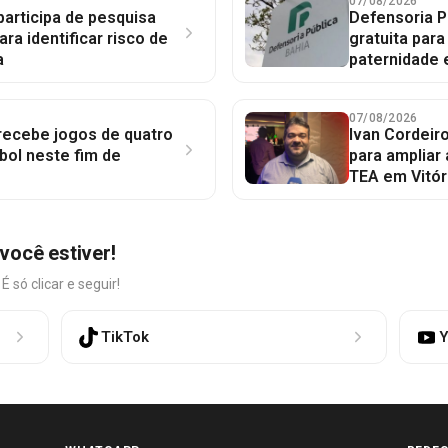
07/08/2026
participa de pesquisa
Defensoria P
ara identificar risco de
gratuita par
a
paternidade 
07/08/2026
 recebe jogos de quatro
Ivan Cordeir
bol neste fim de
para ampliar
TEA em Vitór
você estiver!
só clicar e seguir!
TikTok
Y