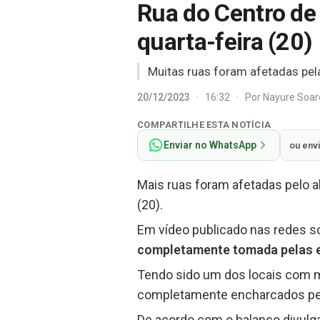
Rua do Centro de 
quarta-feira (20)
Muitas ruas foram afetadas pela
20/12/2023
·
16:32
·
Por
Nayure Soa
COMPARTILHE ESTA NOTÍCIA
Enviar no WhatsApp
ou env
Mais ruas foram afetadas pelo 
(20).
Em vídeo publicado nas redes so
completamente tomada pelas e
Tendo sido um dos locais com m
completamente encharcados pela 
De acordo com o balanço divulga