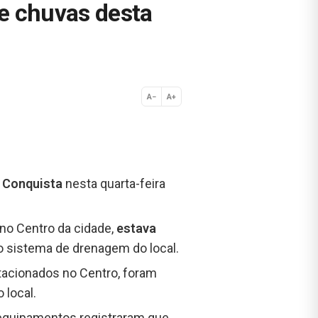
te chuvas desta
A−
A+
Normal
a Conquista
nesta quarta-feira
a no Centro da cidade,
estava
o sistema de drenagem do local.
tacionados no Centro, foram
 local.
s equipamentos registraram que