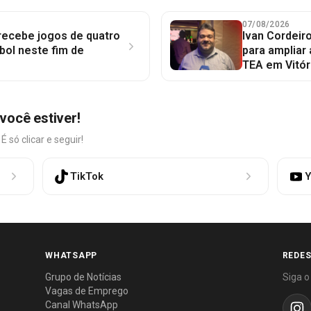
07/08/2026
 recebe jogos de quatro
Ivan Cordeir
bol neste fim de
para ampliar
TEA em Vitór
você estiver!
só clicar e seguir!
TikTok
Y
WHATSAPP
REDES
Grupo de Notícias
Siga o
Vagas de Emprego
Canal WhatsApp