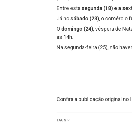
Entre esta
segunda (18) e a sext
Já no
sábado (23)
, o comércio f
O
domingo (24)
, véspera de Nat
as 14h.
Na segunda-feira (25), não have
Confira a publicação original no
TAGS