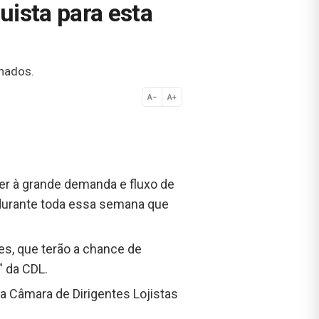
ista para esta
lhados.
A−
A+
Normal
er à grande demanda e fluxo de
 durante toda essa semana que
es, que terão a chance de
 da CDL.
a Câmara de Dirigentes Lojistas