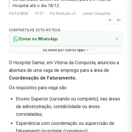
Hospital até o dia 18/12.
15/12/2023
·
10:57
·
Por
Redação JC
·
Jornal Conquista
A−
A+
Normal
COMPARTILHE ESTA NOTÍCIA
Enviar no WhatsApp
ou envie por outros apps
O Hospital Samur, em Vitória da Conquista, anunciou a
abertura de uma vaga de emprego para a área de
Coordenação de Faturamento.
Os requisitos para vaga são:
Ensino Superior (cursando ou completo), nas áreas
de administração, contabilidade ou áreas
correlatadas;
Experiência com coordenação ou supervisão de
faturamento hospitalar (convênios);