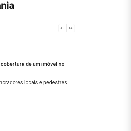
ania
A−
A+
Normal
 cobertura de um imóvel no
moradores locais e pedestres.