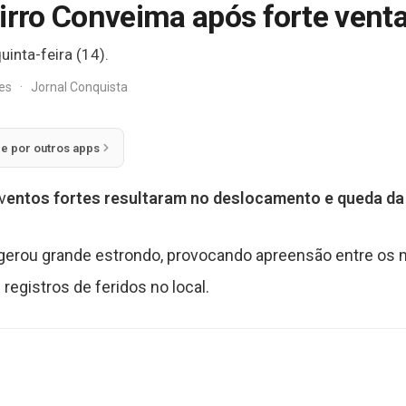
irro Conveima após forte vent
inta-feira (14).
res
·
Jornal Conquista
ie por outros apps
v
entos fortes resultaram no deslocamento e queda da
r, gerou grande estrondo, provocando apreensão entre os 
registros de feridos no local.