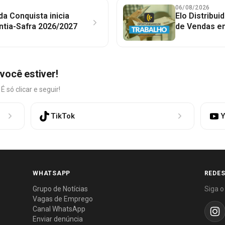
06/08/2026
 da Conquista inicia
Elo Distribu
ntia-Safra 2026/2027
de Vendas em
você estiver!
só clicar e seguir!
TikTok
Y
WHATSAPP
REDES
Grupo de Notícias
Siga o
Vagas de Emprego
Canal WhatsApp
Enviar denúncia