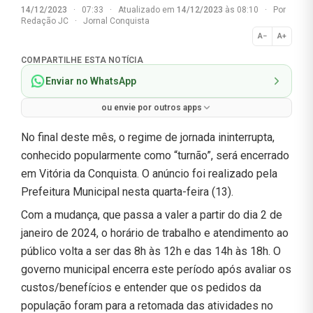
14/12/2023
·
07:33
·
Atualizado em
14/12/2023
às 08:10
·
Por
Redação JC
·
Jornal Conquista
A−
A+
Normal
COMPARTILHE ESTA NOTÍCIA
Enviar no WhatsApp
ou envie por outros apps
No final deste mês, o regime de jornada ininterrupta,
conhecido popularmente como “turnão”, será encerrado
em Vitória da Conquista. O anúncio foi realizado pela
Prefeitura Municipal nesta quarta-feira (13).
Com a mudança, que passa a valer a partir do dia 2 de
janeiro de 2024, o horário de trabalho e atendimento ao
público volta a ser das 8h às 12h e das 14h às 18h. O
governo municipal encerra este período após avaliar os
custos/benefícios e entender que os pedidos da
população foram para a retomada das atividades no