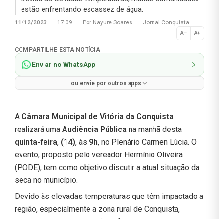
estão enfrentando escassez de água.
11/12/2023
·
17:09
·
Por
Nayure Soares
·
Jornal Conquista
A−
A+
Normal
COMPARTILHE ESTA NOTÍCIA
Enviar no WhatsApp
ou envie por outros apps
A
Câmara Municipal de Vitória da Conquista
realizará uma
Audiência Pública
na manhã desta
quinta-feira
,
(14)
, às
9h
, no Plenário Carmen Lúcia. O
evento, proposto pelo vereador Hermínio Oliveira
(PODE), tem como objetivo discutir a atual situação da
seca no município.
Devido às elevadas temperaturas que têm impactado a
região, especialmente a zona rural de Conquista,