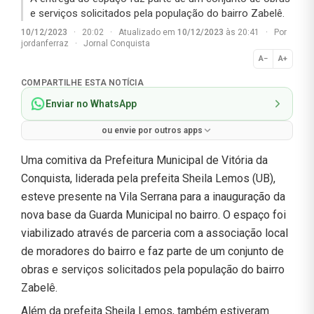
e serviços solicitados pela população do bairro Zabelê.
10/12/2023
·
20:02
·
Atualizado em
10/12/2023
às 20:41
·
Por
jordanferraz
·
Jornal Conquista
A−
A+
Normal
COMPARTILHE ESTA NOTÍCIA
Enviar no WhatsApp
ou envie por outros apps
Uma comitiva da Prefeitura Municipal de Vitória da
Conquista, liderada pela prefeita Sheila Lemos (UB),
esteve presente na Vila Serrana para a inauguração da
nova base da Guarda Municipal no bairro. O espaço foi
viabilizado através de parceria com a associação local
de moradores do bairro e faz parte de um conjunto de
obras e serviços solicitados pela população do bairro
Zabelê.
Além da prefeita Sheila Lemos, também estiveram