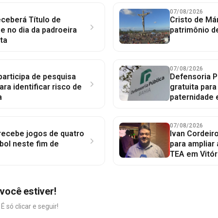
07/08/2026
ceberá Título de
Cristo de Má
 no dia da padroeira
patrimônio d
ta
07/08/2026
participa de pesquisa
Defensoria P
ara identificar risco de
gratuita par
a
paternidade 
07/08/2026
 recebe jogos de quatro
Ivan Cordeir
bol neste fim de
para ampliar
TEA em Vitór
você estiver!
só clicar e seguir!