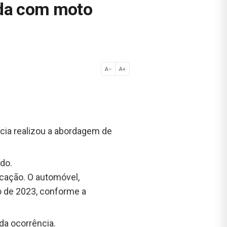
ada com moto
A−
A+
Normal
lícia realizou a abordagem de
do.
cação. O automóvel,
o de 2023, conforme a
da ocorrência.