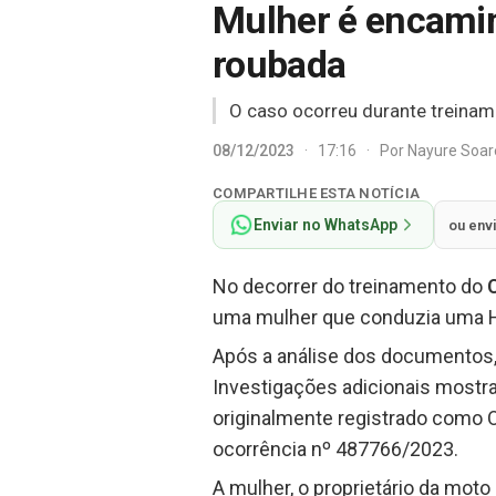
Mulher é encamin
roubada
O caso ocorreu durante treinam
08/12/2023
·
17:16
·
Por
Nayure Soa
COMPARTILHE ESTA NOTÍCIA
Enviar no WhatsApp
ou env
No decorrer do treinamento do
uma mulher que conduzia uma H
Após a análise dos documentos,
Investigações adicionais mostr
originalmente registrado como 
ocorrência nº 487766/2023.
A mulher, o proprietário da moto