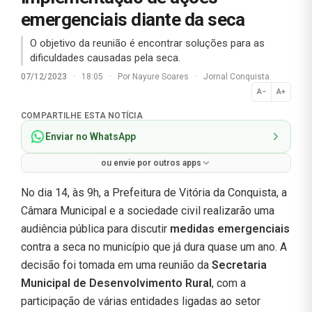
emergenciais diante da seca
O objetivo da reunião é encontrar soluções para as
dificuldades causadas pela seca.
07/12/2023
·
18:05
·
Por
Nayure Soares
·
Jornal Conquista
A−
A+
Normal
COMPARTILHE ESTA NOTÍCIA
Enviar no WhatsApp
ou envie por outros apps
No dia 14, às 9h, a Prefeitura de Vitória da Conquista, a
Câmara Municipal e a sociedade civil realizarão uma
audiência pública para discutir
medidas emergenciais
contra a seca no município que já dura quase um ano. A
decisão foi tomada em uma reunião da
Secretaria
Municipal de Desenvolvimento Rural
, com a
participação de várias entidades ligadas ao setor