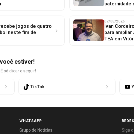
a
paternidade 
07/08/2026
 recebe jogos de quatro
Ivan Cordeir
bol neste fim de
para ampliar
TEA em Vitór
você estiver!
só clicar e seguir!
TikTok
Y
WHATSAPP
REDES
Grupo de Notícias
Siga o