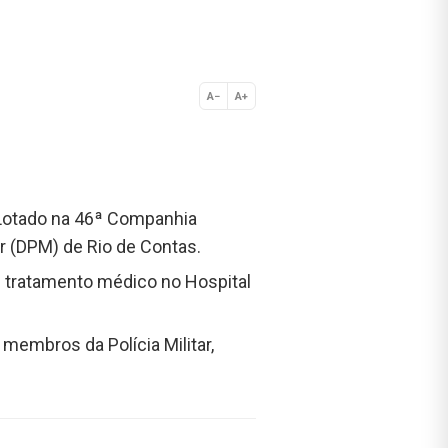
A−
A+
Normal
. Lotado na 46ª Companhia
ar (DPM) de Rio de Contas.
 tratamento médico no Hospital
membros da Polícia Militar,