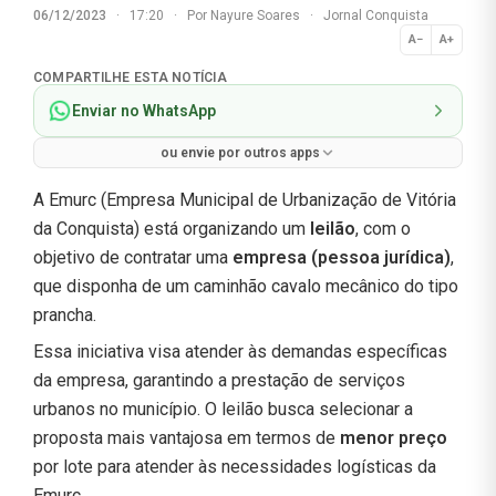
06/12/2023
·
17:20
·
Por
Nayure Soares
·
Jornal Conquista
A−
A+
Normal
COMPARTILHE ESTA NOTÍCIA
Enviar no WhatsApp
ou envie por outros apps
A Emurc (Empresa Municipal de Urbanização de Vitória
da Conquista) está organizando um
leilão
, com o
objetivo de contratar uma
empresa (pessoa jurídica)
,
que disponha de um caminhão cavalo mecânico do tipo
prancha.
Essa iniciativa visa atender às demandas específicas
da empresa, garantindo a prestação de serviços
urbanos no município. O leilão busca selecionar a
proposta mais vantajosa em termos de
menor preço
por lote para atender às necessidades logísticas da
Emurc.