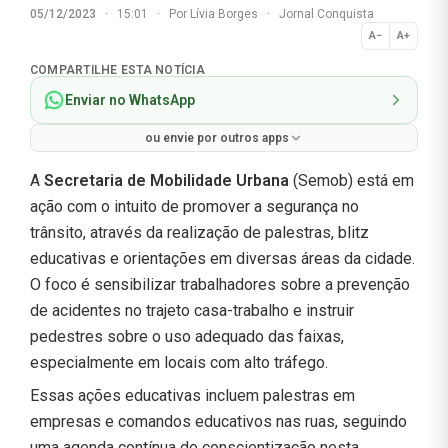
05/12/2023
·
15:01
·
Por
Lívia Borges
·
Jornal Conquista
A−
A+
Normal
COMPARTILHE ESTA NOTÍCIA
Enviar no WhatsApp
ou envie por outros apps
A
Secretaria de Mobilidade Urbana
(Semob) está em
ação com o intuito de promover a segurança no
trânsito, através da realização de palestras, blitz
educativas e orientações em diversas áreas da cidade.
O foco é sensibilizar trabalhadores sobre a prevenção
de acidentes no trajeto casa-trabalho e instruir
pedestres sobre o uso adequado das faixas,
especialmente em locais com alto tráfego.
Essas ações educativas incluem palestras em
empresas e comandos educativos nas ruas, seguindo
uma agenda contínua de conscientização nesta