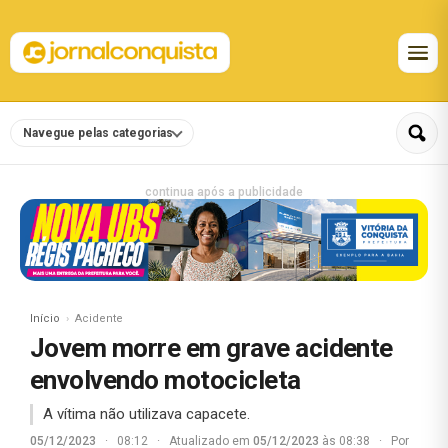
Navegue pelas categorias
continua após a publicidade
Início
Acidente
Jovem morre em grave acidente
envolvendo motocicleta
A vítima não utilizava capacete.
05/12/2023
·
08:12
·
Atualizado em
05/12/2023
às 08:38
·
Por