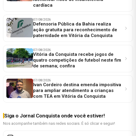
cardíaca
07/08/2026
Defensoria Pública da Bahia realiza
ação gratuita para reconhecimento de
paternidade em Vitória da Conquista
07/08/2026
Vitória da Conquista recebe jogos de
quatro competições de futebol neste fim
de semana; confira
07/08/2026
Ivan Cordeiro destina emenda impositiva
para ampliar atendimento a crianças
com TEA em Vitória da Conquista
Siga o Jornal Conquista onde você estiver!
Nos acompanhe também nas redes sociais. É só clicar e seguir!