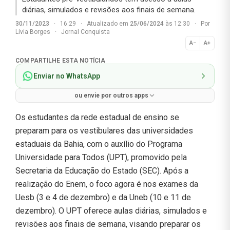
diárias, simulados e revisões aos finais de semana.
30/11/2023
·
16:29
·
Atualizado em
25/06/2024
às 12:30
·
Por
Lívia Borges
·
Jornal Conquista
A−
A+
Normal
COMPARTILHE ESTA NOTÍCIA
Enviar no WhatsApp
ou envie por outros apps
Os estudantes da rede estadual de ensino se
preparam para os vestibulares das universidades
estaduais da Bahia, com o auxílio do Programa
Universidade para Todos (UPT), promovido pela
Secretaria da Educação do Estado (SEC). Após a
realização do Enem, o foco agora é nos exames da
Uesb (3 e 4 de dezembro) e da Uneb (10 e 11 de
dezembro). O UPT oferece aulas diárias, simulados e
revisões aos finais de semana, visando preparar os