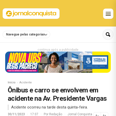
Navegue pelas categorias
continua após a publicidade
Início
Acidente
Ônibus e carro se envolvem em
acidente na Av. Presidente Vargas
Acidente ocorreu na tarde desta quinta-feira.
30/11/2023
·
17:07
·
Por
Redação
·
Jornal Conquista
A−
A+