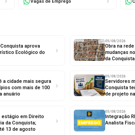
Vagas de Emprego
C
05/08/2026
 Conquista aprova
Obra na red
rístico Ecológico do
mudanças no 
da Conquista
05/08/2026
 é a cidade mais segura
Servidores mu
ípios com mais de 100
Conquista te
a anuário
de projeto n
05/08/2026
 estágio em Direito
Integração R
ia da Conquista;
Analista Fisc
té 13 de agosto