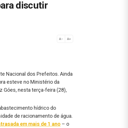
ara discutir
A−
A+
Normal
nte Nacional dos Prefeitos. Ainda
ora esteve no Ministério da
Góes, nesta terça-feira (28),
o abastecimento hídrico do
sidade de racionamento de água.
atrasada em mais de 1 ano
– o