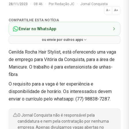
28/11/2023
·
08:46
·
Por
Redação JC
·
Jornal Conquista
A−
A+
Normal
COMPARTILHE ESTA NOTÍCIA
Enviar no WhatsApp
ou envie por outros apps
Cenilda Rocha Hair Stylist, está oferecendo uma vaga
de emprego para Vitória da Conquista, para a área de
Manicure. O trabalho é para extensionista de unhas-
fibra.
O requisito para a vaga é ter experiência e
disponibilidade de horário. Os interessados devem
enviar o currículo pelo whatsapp: (77) 98838-7287.
O Jornal Conquista não é responsável pela
candidatura e nem pela contratação por nenhuma
empresa. Apenas divulgamos vagas abertas no