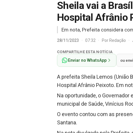
Sheila vai a Bras
Hospital Afrânio 
Em nota, Prefeita considera com
28/11/2023
·
07:32
·
Por
Redação
·
COMPARTILHE ESTA NOTÍCIA
Enviar no WhatsApp
ou env
A prefeita Sheila Lemos (União
Hospital Afrânio Peixoto. Em no
Na oportunidade, o Governador e
municipal de Saúde, Vinícius Ro
O evento contou com as presença
Santana.
Na nota divulgada pela Prefeita,