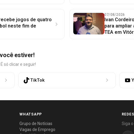
07/08/2026
 recebe jogos de quatro
Ivan Cordeir
bol neste fim de
para ampliar
TEA em Vitór
você estiver!
só clicar e seguir!
TikTok
Y
WHATSAPP
REDES
Grupo de Notícias
Siga o
Vagas de Emprego