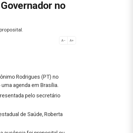
do Governador no
proposital.
A−
A+
Normal
rônimo Rodrigues (PT) no
o uma agenda em Brasília.
resentada pelo secretário
 estadual de Saúde, Roberta
a ausência foi proposital ou