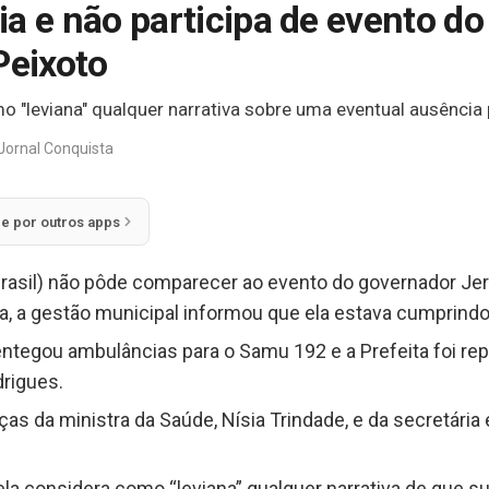
ília e não participa de evento 
Peixoto
o "leviana" qualquer narrativa sobre uma eventual ausência 
Jornal Conquista
ie por outros apps
 Brasil) não pôde comparecer ao evento do governador Je
ta, a gestão municipal informou que ela estava cumprind
ntegou ambulâncias para o Samu 192 e a Prefeita foi rep
drigues.
s da ministra da Saúde, Nísia Trindade, e da secretária
 ela considera como “leviana” qualquer narrativa de que su