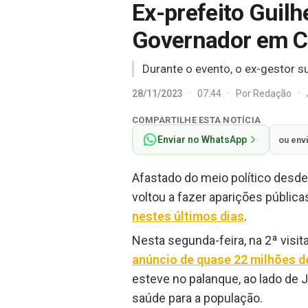
Ex-prefeito Gui
Governador em C
Durante o evento, o ex-gestor s
28/11/2023
·
07:44
·
Por
Redação
·
COMPARTILHE ESTA NOTÍCIA
Enviar no WhatsApp
ou env
Afastado do meio político desd
voltou a fazer aparições públic
nestes últimos dias
.
Nesta segunda-feira, na 2ª visi
anúncio de quase 22 milhões de
esteve no palanque, ao lado de J
saúde para a população.