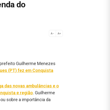
enda do
A−
A+
Normal
-prefeito Guilherme Menezes
ues (PT) fez em Conquista
ga das novas ambulâncias e o
nquista e região
. Guilherme
sou sobre a importância da