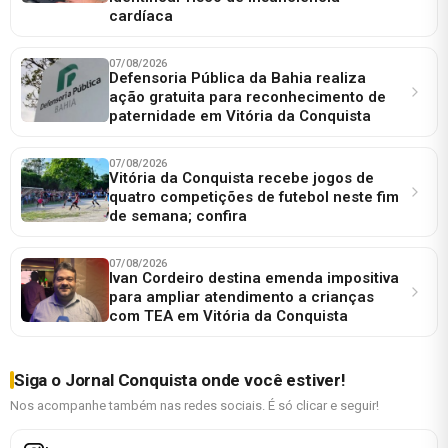
cardíaca
07/08/2026
Defensoria Pública da Bahia realiza
ação gratuita para reconhecimento de
paternidade em Vitória da Conquista
07/08/2026
Vitória da Conquista recebe jogos de
quatro competições de futebol neste fim
de semana; confira
07/08/2026
Ivan Cordeiro destina emenda impositiva
para ampliar atendimento a crianças
com TEA em Vitória da Conquista
Siga o Jornal Conquista onde você estiver!
Nos acompanhe também nas redes sociais. É só clicar e seguir!