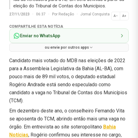
eleição do Tribunal de Contas dos Municípios.
27/11/2023
·
06:37
·
Por
Redação
·
Jornal Conquista
A−
A+
Normal
COMPARTILHE ESTA NOTÍCIA
Enviar no WhatsApp
ou envie por outros apps
Candidato mais votado do MDB nas eleições de 2022
para a Assembleia Legislativa da Bahia (AL-BA), com
pouco mais de 89 mil votos, o deputado estadual
Rogério Andrade está sendo especulado como
candidato a vaga no Tribunal de Contas dos Municípios
(TCM).
Em dezembro deste ano, o conselheiro Fernando Vita
se aposenta do TCM, abrindo então mais uma vaga no
órgão. Em entrevista ao site soteropolitano
Bahia
Notícias
, Rogério confirmou seu interesse no cargo,