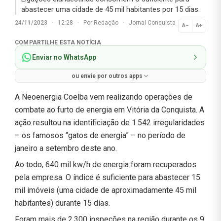
abastecer uma cidade de 45 mil habitantes por 15 dias.
24/11/2023
·
12:28
·
Por
Redação
·
Jornal Conquista
A−
A+
Normal
COMPARTILHE ESTA NOTÍCIA
Enviar no WhatsApp
ou envie por outros apps
A Neoenergia Coelba vem realizando operações de
combate ao furto de energia em Vitória da Conquista. A
ação resultou na identificiação de 1.542 irregularidades
– os famosos “gatos de energia” – no período de
janeiro a setembro deste ano.
Ao todo, 640 mil kw/h de energia foram recuperados
pela empresa. O índice é suficiente para abastecer 15
mil imóveis (uma cidade de aproximadamente 45 mil
habitantes) durante 15 dias.
Foram mais de 2.300 inspeções na região durante os 9