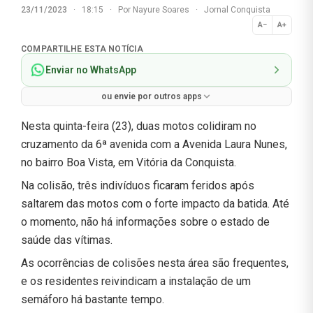
23/11/2023
·
18:15
·
Por
Nayure Soares
·
Jornal Conquista
A−
A+
Normal
COMPARTILHE ESTA NOTÍCIA
Enviar no WhatsApp
ou envie por outros apps
Nesta quinta-feira (23), duas motos colidiram no
cruzamento da 6ª avenida com a Avenida Laura Nunes,
no bairro Boa Vista, em Vitória da Conquista.
Na colisão, três indivíduos ficaram feridos após
saltarem das motos com o forte impacto da batida. Até
o momento, não há informações sobre o estado de
saúde das vítimas.
As ocorrências de colisões nesta área são frequentes,
e os residentes reivindicam a instalação de um
semáforo há bastante tempo.