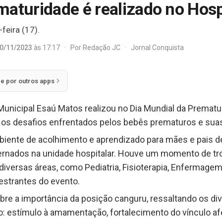
maturidade é realizado no Hos
feira (17).
0/11/2023
às 17:17
·
Por
Redação JC
·
Jornal Conquista
ie por outros apps
l Municipal Esaú Matos realizou no Dia Mundial da Premat
 os desafios enfrentados pelos bebês prematuros e suas
biente de acolhimento e aprendizado para mães e pais 
ternados na unidade hospitalar. Houve um momento de t
diversas áreas, como Pediatria, Fisioterapia, Enfermagem 
lestrantes do evento.
obre a importância da posição canguru, ressaltando os di
 estímulo à amamentação, fortalecimento do vínculo afet