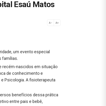
pital Esaú Matos
A−
A+
Normal
uridade, um evento especial
 famílias.
de recém-nascidos em situação
roca de conhecimento e
e Psicologia. A fisioterapeuta
versos benefícios dessa prática
ivo entre pais e bebê,