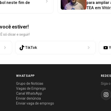
bol neste fim de
para ampliar
TEA em Vitór
você estiver!
só clicar e seguir!
TikTok
Y
WHATSAPP
REDES
Grupo de Notícias
Siga o
Vagas de Emprego
Canal WhatsApp
Enviar denúncia
Enviar vaga de emprego