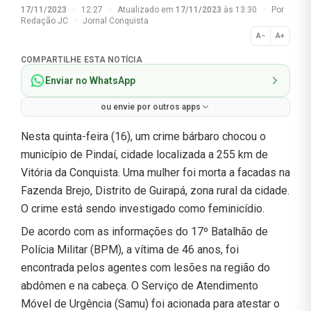
17/11/2023
·
12:27
·
Atualizado em
17/11/2023
às 13:30
·
Por
Redação JC
·
Jornal Conquista
A−
A+
Normal
COMPARTILHE ESTA NOTÍCIA
Enviar no WhatsApp
ou envie por outros apps
Nesta quinta-feira (16), um crime bárbaro chocou o
município de Pindaí, cidade localizada a 255 km de
Vitória da Conquista. Uma mulher foi morta a facadas na
Fazenda Brejo, Distrito de Guirapá, zona rural da cidade.
O crime está sendo investigado como feminicídio.
De acordo com as informações do 17º Batalhão de
Polícia Militar (BPM), a vítima de 46 anos, foi
encontrada pelos agentes com lesões na região do
abdômen e na cabeça. O Serviço de Atendimento
Móvel de Urgência (Samu) foi acionada para atestar o