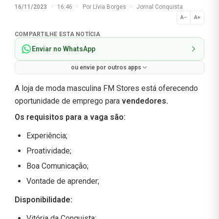
16/11/2023
·
16:46
·
Por
Lívia Borges
·
Jornal Conquista
A−
A+
Normal
COMPARTILHE ESTA NOTÍCIA
Enviar no WhatsApp
ou envie por outros apps
A loja de moda masculina FM Stores está oferecendo
oportunidade de emprego para
vendedores.
Os requisitos para a vaga são:
Experiência;
Proatividade;
Boa Comunicação;
Vontade de aprender;
Disponibilidade:
Vitória da Conquista;