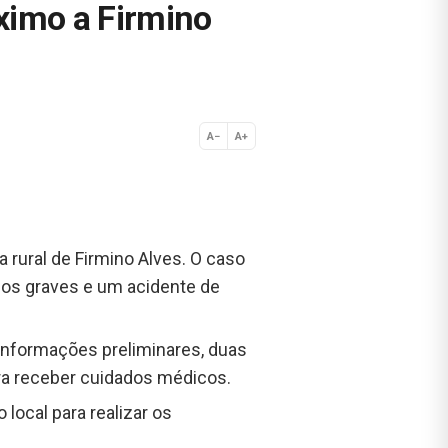
óximo a Firmino
A−
A+
Normal
a rural de Firmino Alves. O caso
nos graves e um acidente de
informações preliminares, duas
ra receber cuidados médicos.
local para realizar os