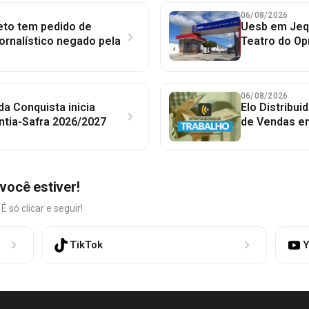
06/08/2026
to tem pedido de
Uesb em Jequ
jornalístico negado pela
Teatro do Op
06/08/2026
 da Conquista inicia
Elo Distribu
ntia-Safra 2026/2027
de Vendas em
você estiver!
só clicar e seguir!
TikTok
Y