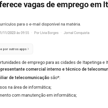
 oferece vagas de emprego em I
rrículos para o e-mail disponível na matéria.
1/11/2023
às 09:55
·
Por
Lívia Borges
·
Jornal Conquista
ie por outros apps
tunidades de emprego para as cidades de Itapetinga e I
representante comercial interno e técnico de telecomu
iliar de telecomunicação
são*:
os na área de informática;
imento com manutenção em informática;