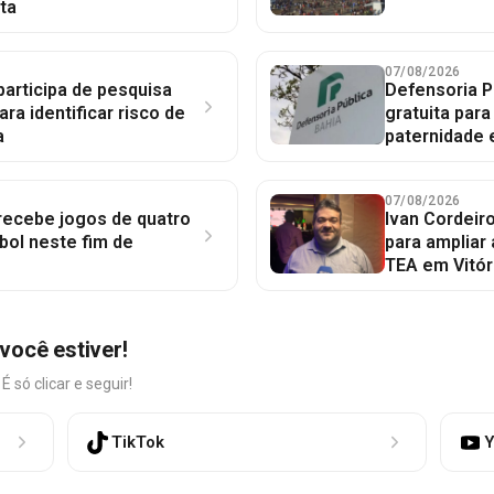
ta
07/08/2026
participa de pesquisa
Defensoria P
ara identificar risco de
gratuita par
a
paternidade 
07/08/2026
 recebe jogos de quatro
Ivan Cordeir
bol neste fim de
para ampliar
TEA em Vitór
você estiver!
só clicar e seguir!
TikTok
Y