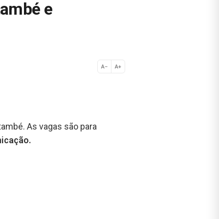
també e
A−
A+
Normal
també. As vagas são para
nicação.