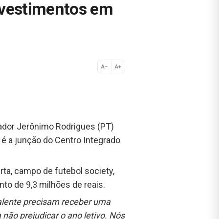
nvestimentos em
A−
A+
Normal
rnador Jerônimo Rodrigues (PT)
 é a junção do Centro Integrado
ta, campo de futebol society,
ento de 9,3 milhões de reais.
alente precisam receber uma
não prejudicar o ano letivo. Nós