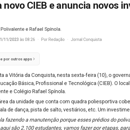
 novo CIEB e anuncia novos i
Polivalente e Rafael Spínola.
1/11/2023
às 08:26
·
Por
Redação
·
Jornal Conquista
ie por outros apps
a a Vitória da Conquista, nesta sexta-feira (10), o gove
cação Básica, Profissional e Tecnológica (CIEB). O local
ente e Colégio Rafael Spínola.
rea da unidade que conta com quadra poliesportiva cober
sala de dança, pista de salto, vestiários, etc. Um investim
a fazendo a manutenção porque esses prédios do poliv
ui são 2.100 estudantes, vamos fazer por etapas, para 