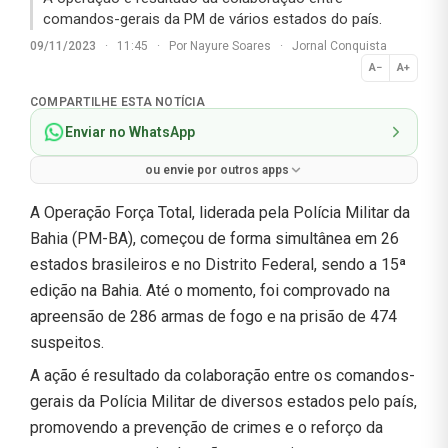
comandos-gerais da PM de vários estados do país.
09/11/2023
·
11:45
·
Por
Nayure Soares
·
Jornal Conquista
A−
A+
Normal
COMPARTILHE ESTA NOTÍCIA
Enviar no WhatsApp
ou envie por outros apps
A Operação Força Total, liderada pela Polícia Militar da
Bahia (PM-BA), começou de forma simultânea em 26
estados brasileiros e no Distrito Federal, sendo a 15ª
edição na Bahia. Até o momento, foi comprovado na
apreensão de 286 armas de fogo e na prisão de 474
suspeitos.
A ação é resultado da colaboração entre os comandos-
gerais da Polícia Militar de diversos estados pelo país,
promovendo a prevenção de crimes e o reforço da