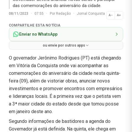
das comemorações do aniversário da cidade.
08/11/2023
·
07:55
·
Por
Redação
·
Jornal Conquista
A−
A+
Normal
COMPARTILHE ESTA NOTÍCIA
Enviar no WhatsApp
ou envie por outros apps
O governador Jerônimo Rodrigues (PT) está chegando
em Vitória da Conquista onde vai acompanhar as
comemorações do aniversário da cidade nesta quinta-
feira (09), além de vistoriar obras, anunciar novos
investimentos e promover encontros com empresários
e lideranças locais. É a primeira vez que o petista vem
a 3ª maior cidade do estado desde que tomou posse
em janeiro deste ano.
Segundo informações de bastidores a agenda do
Governador já está definida. Na quinta, ele chega em