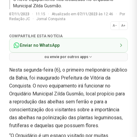
Municipal Zilda Gusmão.
07/11/2023
·
11:15
·
Atualizado em
07/11/2023
às 12:46
·
Por
Redação JC
·
Jornal Conquista
A−
A+
Normal
COMPARTILHE ESTA NOTÍCIA
Enviar no WhatsApp
ou envie por outros apps
Nesta segunda-feira (6), o primeiro meliponário público
da Bahia, foi inaugurado Prefeitura de Vitória da
Conquista. O novo equipamento irá funcionar no
Orquidário Municipal Zilda Gusmão, local propício para
a reprodução das abelhas sem ferrão e para a
conscientização dos visitantes sobre a importância
das abelhas na polinização das plantas leguminosas,
frutíferas e daquelas que possuem flores.
“O Orquidário é um espaço visitado por muitas