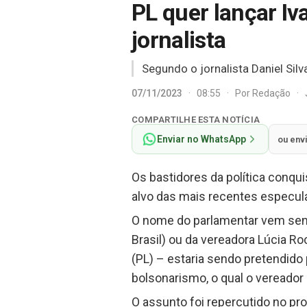
PL quer lançar Iv
jornalista
Segundo o jornalista Daniel Silv
07/11/2023
·
08:55
·
Por
Redação
·
COMPARTILHE ESTA NOTÍCIA
Enviar no WhatsApp
ou env
Os bastidores da política conqu
alvo das mais recentes especul
O nome do parlamentar vem send
Brasil) ou da vereadora Lúcia R
(PL) – estaria sendo pretendido 
bolsonarismo, o qual o vereado
O assunto foi repercutido no pro