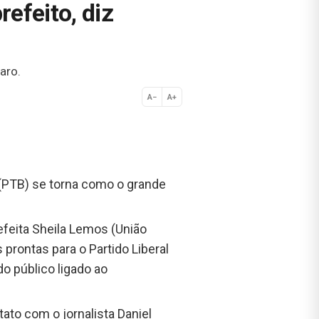
efeito, diz
aro.
A−
A+
Normal
 (PTB) se torna como o grande
feita Sheila Lemos (União
prontas para o Partido Liberal
do público ligado ao
tato com o jornalista Daniel