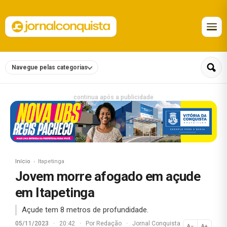
Navegue pelas categorias
continua após a publicidade
Início
Itapetinga
Jovem morre afogado em açude
em Itapetinga
Açude tem 8 metros de profundidade.
05/11/2023
·
20:42
·
Por
Redação
·
Jornal Conquista
A−
A+