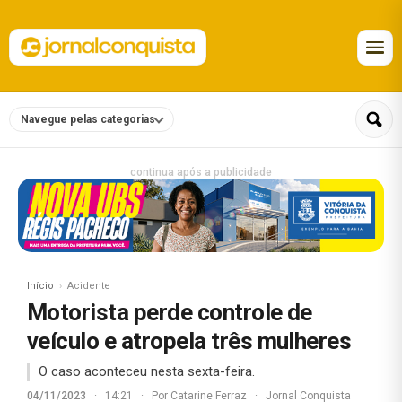
Navegue pelas categorias
continua após a publicidade
Início
Acidente
Motorista perde controle de
veículo e atropela três mulheres
O caso aconteceu nesta sexta-feira.
04/11/2023
·
14:21
·
Por
Catarine Ferraz
·
Jornal Conquista