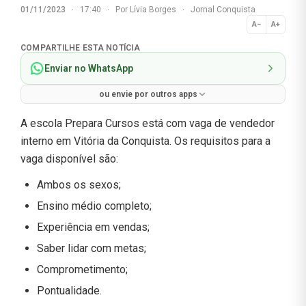
01/11/2023
·
17:40
·
Por
Lívia Borges
·
Jornal Conquista
A−
A+
Normal
COMPARTILHE ESTA NOTÍCIA
Enviar no WhatsApp
ou envie por outros apps
A escola Prepara Cursos está com vaga de vendedor
interno em Vitória da Conquista. Os requisitos para a
vaga disponível são:
Ambos os sexos;
Ensino médio completo;
Experiência em vendas;
Saber lidar com metas;
Comprometimento;
Pontualidade.