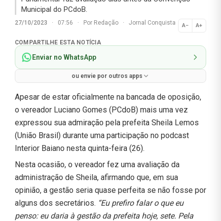
Municipal do PCdoB.
27/10/2023
·
07:56
·
Por
Redação
·
Jornal Conquista
A−
A+
Normal
COMPARTILHE ESTA NOTÍCIA
Enviar no WhatsApp
ou envie por outros apps
Apesar de estar oficialmente na bancada de oposição,
o vereador Luciano Gomes (PCdoB) mais uma vez
expressou sua admiração pela prefeita Sheila Lemos
(União Brasil) durante uma participação no podcast
Interior Baiano nesta quinta-feira (26).
Nesta ocasião, o vereador fez uma avaliação da
administração de Sheila, afirmando que, em sua
opinião, a gestão seria quase perfeita se não fosse por
alguns dos secretários.
“Eu prefiro falar o que eu
penso: eu daria à gestão da prefeita hoje, sete. Pela