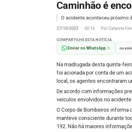
Caminhão é encon
O acidente aconteceu próximo à
27/10/2023
·
00:16
·
Por
Catarine Fe
COMPARTILHE ESTA NOTÍCIA
Enviar no WhatsApp
ou env
Na madrugada desta quinta-feira
foi acionada por conta de um ac
local, os agentes encontraram 
De acordo com informações prel
veículos envolvidos no acidente
O Corpo de Bombeiros informa qu
manteve consciente durante to
192. Não há maiores informaçõe