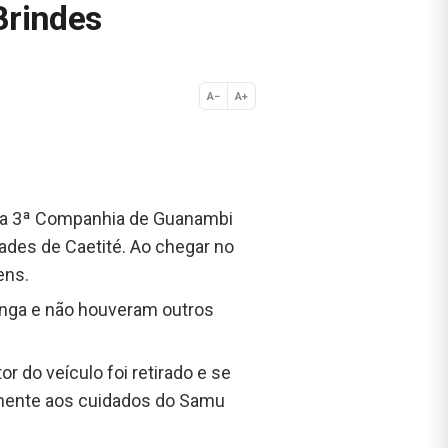
Brindes
A−
A+
Normal
o da 3ª Companhia de Guanambi
ades de Caetité. Ao chegar no
ens.
anga e não houveram outros
 do veículo foi retirado e se
rmente aos cuidados do Samu