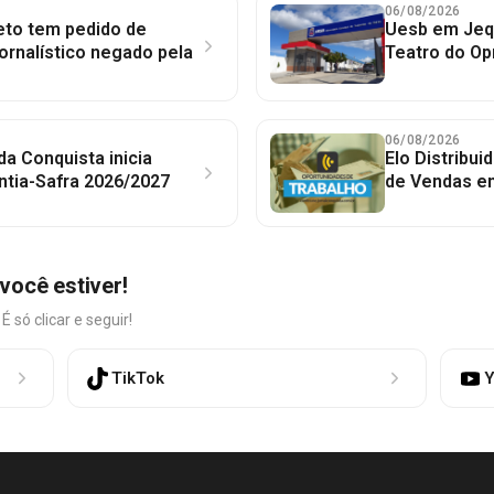
06/08/2026
to tem pedido de
Uesb em Jequ
jornalístico negado pela
Teatro do Op
06/08/2026
 da Conquista inicia
Elo Distribu
ntia-Safra 2026/2027
de Vendas em
você estiver!
só clicar e seguir!
TikTok
Y