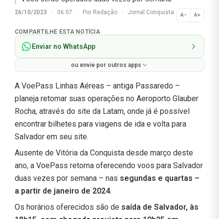
26/10/2023
·
06:07
·
Por
Redação
·
Jornal Conquista
A−
A+
Normal
COMPARTILHE ESTA NOTÍCIA
Enviar no WhatsApp
ou envie por outros apps
A VoePass Linhas Aéreas – antiga Passaredo –
planeja retomar suas operações no Aeroporto Glauber
Rocha, através do site da Latam, onde já é possível
encontrar bilhetes para viagens de ida e volta para
Salvador em seu site.
Ausente de Vitória da Conquista desde março deste
ano, a VoePass retorna oferecendo voos para Salvador
duas vezes por semana – nas
segundas e quartas –
a partir de janeiro de 2024
.
Os horários oferecidos são de
saída de Salvador, às