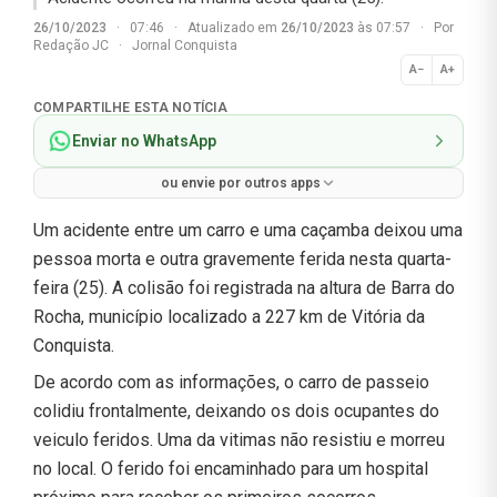
26/10/2023
·
07:46
·
Atualizado em
26/10/2023
às 07:57
·
Por
Redação JC
·
Jornal Conquista
A−
A+
Normal
COMPARTILHE ESTA NOTÍCIA
Enviar no WhatsApp
ou envie por outros apps
Um acidente entre um carro e uma caçamba deixou uma
pessoa morta e outra gravemente ferida nesta quarta-
feira (25). A colisão foi registrada na altura de Barra do
Rocha, município localizado a 227 km de Vitória da
Conquista.
De acordo com as informações, o carro de passeio
colidiu frontalmente, deixando os dois ocupantes do
veiculo feridos. Uma da vitimas não resistiu e morreu
no local. O ferido foi encaminhado para um hospital