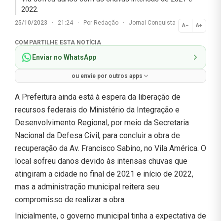
2022.
25/10/2023
·
21:24
·
Por
Redação
·
Jornal Conquista
A−
A+
Normal
COMPARTILHE ESTA NOTÍCIA
Enviar no WhatsApp
ou envie por outros apps
A Prefeitura ainda está à espera da liberação de
recursos federais do Ministério da Integração e
Desenvolvimento Regional, por meio da Secretaria
Nacional da Defesa Civil, para concluir a obra de
recuperação da Av. Francisco Sabino, no Vila América. O
local sofreu danos devido às intensas chuvas que
atingiram a cidade no final de 2021 e início de 2022,
mas a administração municipal reitera seu
compromisso de realizar a obra.
Inicialmente, o governo municipal tinha a expectativa de