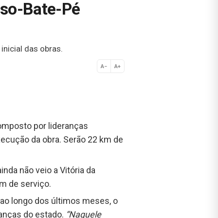
oso-Bate-Pé
nicial das obras.
A−
A+
Normal
composto por lideranças
xecução da obra. Serão 22 km de
nda não veio a Vitória da
m de serviço.
 ao longo dos últimos meses, o
eranças do estado.
“Naquele