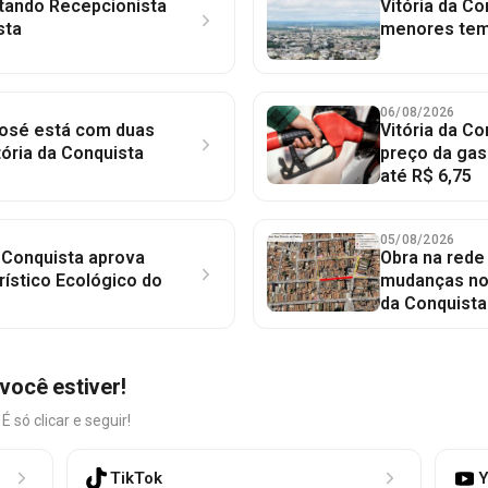
tando Recepcionista
Vitória da Co
sta
menores tem
06/08/2026
osé está com duas
Vitória da Co
ória da Conquista
preço da gaso
até R$ 6,75
05/08/2026
 Conquista aprova
Obra na red
rístico Ecológico do
mudanças no 
da Conquista
você estiver!
só clicar e seguir!
TikTok
Y